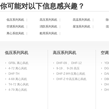
你可能对以下信息感兴趣？
·
低压系列风机
|
·
高压系列风机
|
·
高温系列风机
|
·
除
·
空调系列风机
|
·
消防系列风机
|
·
屋顶系列风机
|
·
混
·
离心系统风机
|
·
船用系列风机
|
低压系列风机
高压系列风机
空调
GFBL 离心风机
DHF-09 、 DHF-12
YD
4-72 离心风机
9-19 、 9-26 高压
D
DHF-TH
DHF-Z-Ⅱ中压离心风机
D
4-68 离心风机
DHF-Z 中高压离心风机
D
T4-72 离心风机
D
4-79 离心风机
DH