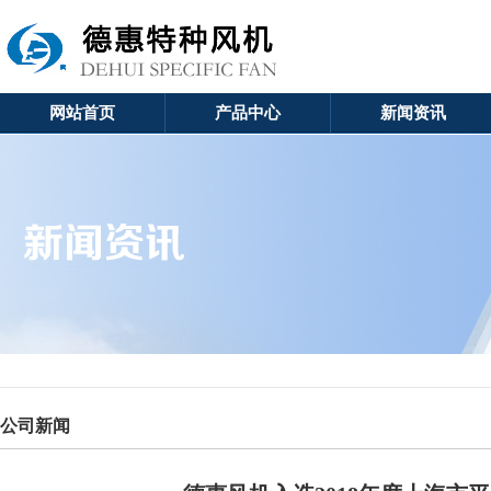
网站首页
产品中心
新闻资讯
公司新闻