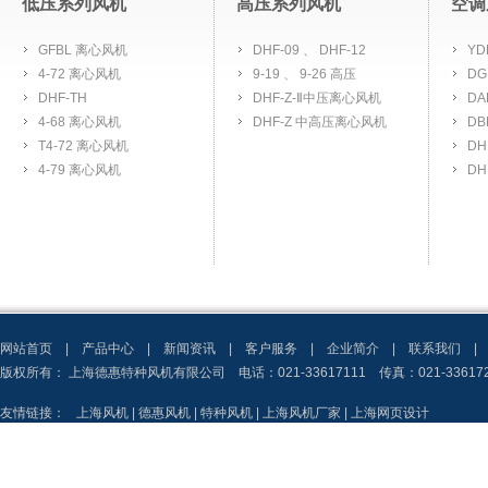
低压系列风机
高压系列风机
空调
GFBL 离心风机
DHF-09 、 DHF-12
YD
4-72 离心风机
9-19 、 9-26 高压
D
DHF-TH
DHF-Z-Ⅱ中压离心风机
D
4-68 离心风机
DHF-Z 中高压离心风机
D
T4-72 离心风机
D
4-79 离心风机
DH
网站首页
|
产品中心
|
新闻资讯
|
客户服务
|
企业简介
|
联系我们
|
版权所有： 上海德惠特种风机有限公司 电话：021-33617111 传真：021-3361
友情链接：
上海风机
|
德惠风机
|
特种风机
|
上海风机厂家
|
上海网页设计