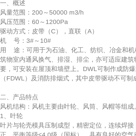
一、概述
风量范围：200～50000 m3/h
风压范围：60～1200Pa
驱动方式：皮带（C），直联（A）
机 号：3#～10#
用 途：可用于为石油、化工、纺织、冶金和机
筑物室内通风换气、排湿、排尘，亦可适应建筑
要，可安装在屋顶和墙壁上。DWL可制作成防爆
（FDWL）及消防排烟式，其中皮带驱动不可制
二、产品特点
风机结构：风机主要由叶轮、风筒、风帽等组成
1、叶轮
叶片与轮壳模具压制成型，精密定位，连续焊接
正，平衡等级≤4.0级（国标），具有良好的空