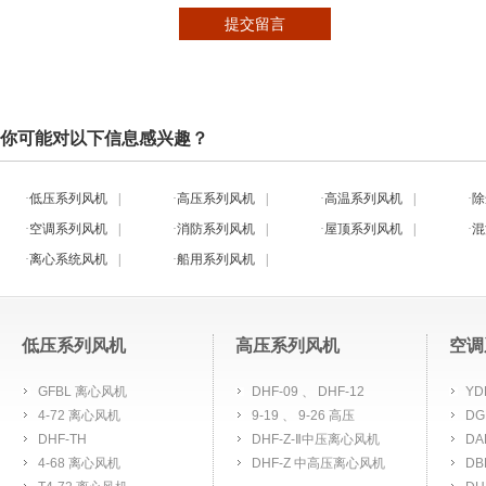
你可能对以下信息感兴趣？
·
低压系列风机
|
·
高压系列风机
|
·
高温系列风机
|
·
除
·
空调系列风机
|
·
消防系列风机
|
·
屋顶系列风机
|
·
混
·
离心系统风机
|
·
船用系列风机
|
低压系列风机
高压系列风机
空调
GFBL 离心风机
DHF-09 、 DHF-12
YD
4-72 离心风机
9-19 、 9-26 高压
D
DHF-TH
DHF-Z-Ⅱ中压离心风机
D
4-68 离心风机
DHF-Z 中高压离心风机
D