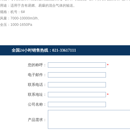
用途：适用于含有易燃、易爆的混合气体的输送。
规格：机号：6#
风量：7000-10000m3/h、
全压：1000-1650Pa