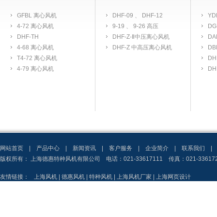
GFBL 离心风机
DHF-09 、 DHF-12
YD
4-72 离心风机
9-19 、 9-26 高压
D
DHF-TH
DHF-Z-Ⅱ中压离心风机
D
4-68 离心风机
DHF-Z 中高压离心风机
D
T4-72 离心风机
D
4-79 离心风机
DH
网站首页
|
产品中心
|
新闻资讯
|
客户服务
|
企业简介
|
联系我们
|
版权所有： 上海德惠特种风机有限公司 电话：021-33617111 传真：021-3361
友情链接：
上海风机
|
德惠风机
|
特种风机
|
上海风机厂家
|
上海网页设计