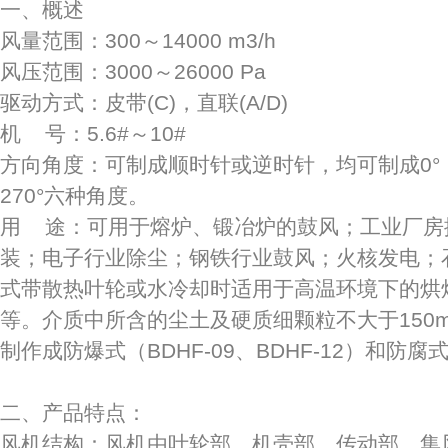
一、概述
风量范围：300～14000 m3/h
风压范围：3000～26000 Pa
驱动方式：皮带(C)，直联(A/D)
机 号：5.6#～10#
方向角度：可制成顺时针或逆时针，均可制成0°，45°
270°六种角度。
用 途：可用于熔炉、锻冶炉的鼓风；工业厂房
装；电子行业除尘；钢铁行业鼓风；火核发电；
式带散热叶轮或水冷却时适用于高温环境下的烘
等。介质中所含的尘土及硬质细颗粒不大于150mg/m
制作成防爆式（BDHF-09、BDHF-12）和防腐式（
二、产品特点：
风机结构：风机由叶轮部、机壳部、传动部、集