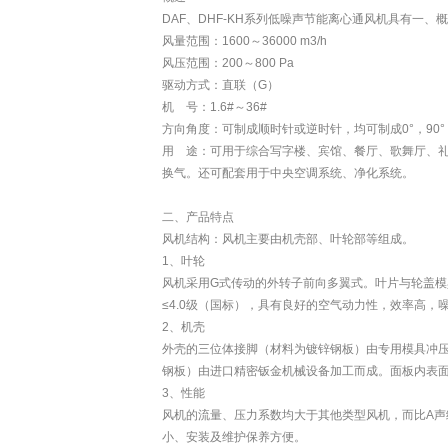
DAF、DHF-KH系列低噪声节能离心通风机具有一、
风量范围：1600～36000 m3/h
风压范围：200～800 Pa
驱动方式：直联（G）
机 号：1.6#～36#
方向角度：可制成顺时针或逆时针，均可制成0°，90°，
用 途：可用于综合写字楼、宾馆、餐厅、歌舞厅、
换气。还可配套用于中央空调系统、净化系统。
二、产品特点
风机结构：风机主要由机壳部、叶轮部等组成。
1、叶轮
风机采用G式传动的外转子前向多翼式。叶片与轮盖
≤4.0级（国标），具有良好的空气动力性，效率高，
2、机壳
外壳的三位体接脚（材料为镀锌钢板）由专用模具冲
钢板）由进口精密钣金机械设备加工而成。面板内表
3、性能
风机的流量、压力系数均大于其他类型风机，而比A
小、安装及维护保养方便。