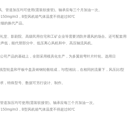
、管道加压均可使用(需装软接管)。轴承应每三个月加油一次。
0mg/m3，B型风机箱气体温度不得超过80℃
排烟的换代产品。
店、礼堂、影剧院、高级民用住宅和工矿企业等需要消防并通风的场合。还可配套用
噪声低，能代替部分中、低压离心风机和中、高压轴流风机。
工业公司产品的基础上，全部采用模具化生产，为多翼前弯叶片叶轮。选用日
、曲线型轮盖和平板中盘及铸钢轮毂组成，与I型相比，在相同的流量下，风压比I型
要求，特殊型号、数据可另行设计、制作。
管道加压均可使用(需装软接管)。轴承应每三个月加油一次。
0mg/m3，B型风机箱气体温度不得超过80℃