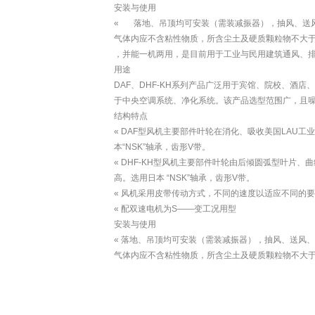
安装与使用
« 落地、吊顶均可安装（需装减振器），抽风、送风
气体内应不含粘性物质，所含尘土及硬质颗粒物不大于15
，并能一机两用，是目前用于工业与民用建筑通风、
用途
DAF、DHF-KH系列产品广泛用于宾馆、院校、酒
于中央空调系统、净化系统。该产品选型范围广，且
结构特点
« DAF型风机主要部件叶轮在消化、吸收美国LAU
本“NSK”轴承，齿形V带。
« DHF-KH型风机主要部件叶轮由后倾圆弧型叶片
高。选用日本 “NSK”轴承，齿形V带。
« 风机采用皮带传动方式，不同的速度以适应不同的
« 配双速电机为S——变工况用型
安装与使用
« 落地、吊顶均可安装（需装减振器），抽风、送风、
气体内应不含粘性物质，所含尘土及硬质颗粒物不大于15