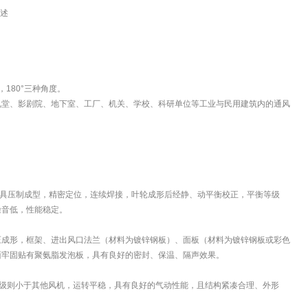
概述
180°三种角度。
礼堂、影剧院、地下室、工厂、机关、学校、科研单位等工业与民用建筑内的通风
模具压制成型，精密定位，连续焊接，叶轮成形后经静、动平衡校正，平衡等级
噪音低，性能稳定。
压成形，框架、进出风口法兰（材料为镀锌钢板）、面板（材料为镀锌钢板或彩色
面牢固贴有聚氨脂发泡板，具有良好的密封、保温、隔声效果。
声级则小于其他风机，运转平稳，具有良好的气动性能，且结构紧凑合理、外形